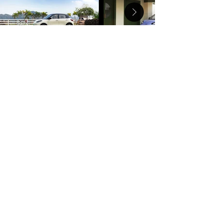
Dirección
Av. Italia 5129, Montevideo
Contacto
093 658 516
/
093 660 751
/
093 858 514
Florencia.Golomar@abriley.uy
Horarios
Lunes - Viernes
09:00 am – 18:00 pm